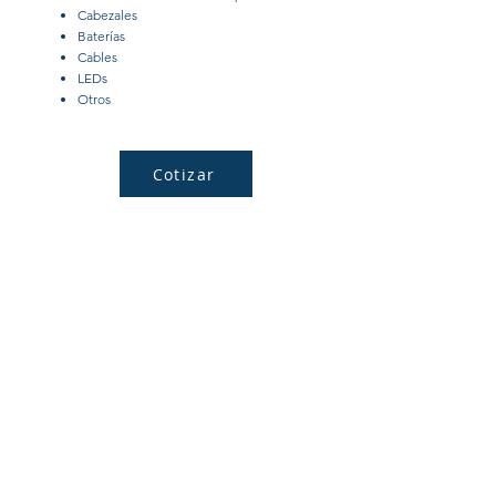
Cabezales
Baterías
Cables
LEDs
Otros
Cotizar
Repuestos Línea Agrícola