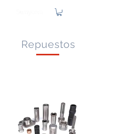
Repuestos
Repuestos para martillos
neumáticos