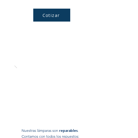
Cotizar
Repuestos para lámparas mineras
reparables
Nuestras lámparas son
.
Contamos con todos los repuestos: