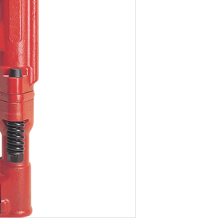
País de origen: Jap
Peso (Kg): 31
Consumo (c.f.m): 64
Zanco: 1 1/4 x 6"
Energía de impacto (
Golpes por minuto: