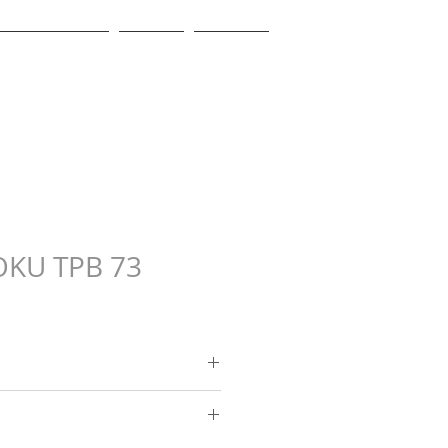
Línea agrícola
Usados
Contacto
TOKU TPB 73
de
alta calidad
que asegura
e concretos y corte de asfalto.