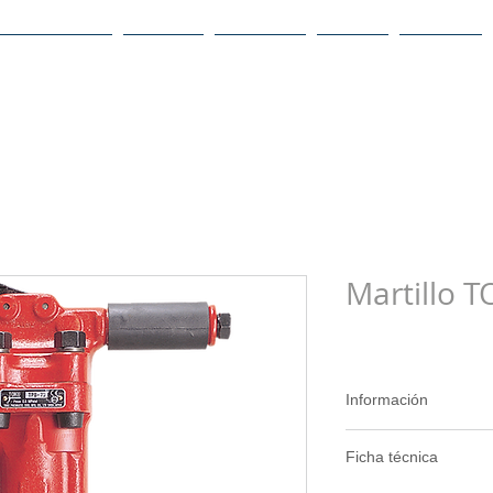
uiénes somos
Sectores
Productos
Marcas
Servicios
Martillo 
Información
- Hecho con acero 
Ficha técnica
su
larga duración
.
- Usos: Demolición d