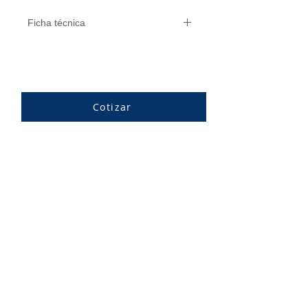
Ficha técnica
País de origen: Estados Unidos
Capacidad (oz): 16
Máxima presión (psi): 250
Flujo máximo (cfm): 150
Cotizar