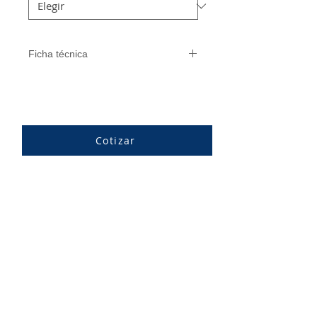
Ficha técnica
País de origen: Taiwán
Cotizar