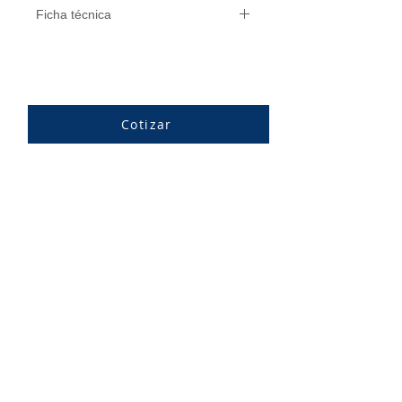
Ficha técnica
País de origen: Chile
Cotizar